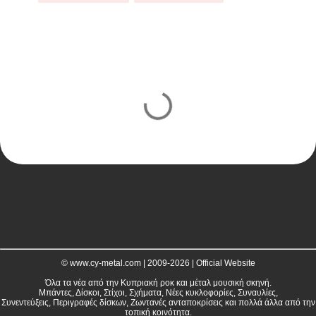
C
o
m
m
e
n
t
s
© www.cy-metal.com | 2009-2026 | Official Website
Όλα τα νέα από την Κυπριακή ροκ και μέταλ μουσική σκηνή.
Μπάντες, Δίσκοι, Στίχοι, Σχήματα, Νέες κυκλοφορίες, Συναυλίες,
Συνεντεύξεις, Περιγραφές δίσκων, Ζωντανές ανταποκρίσεις και πολλά άλλα από την
τοπική κοινότητα.