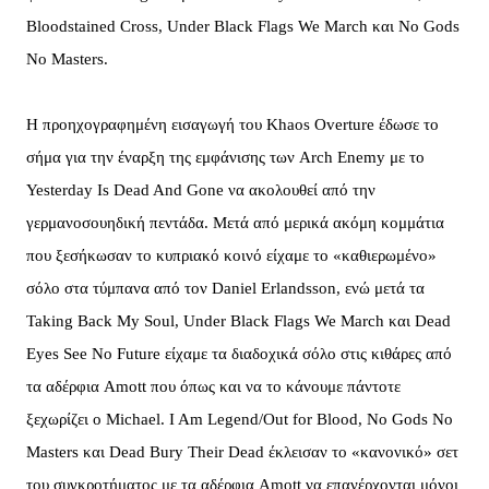
Bloodstained Cross, Under Black Flags We March και No Gods
No Masters.
H προηχογραφημένη εισαγωγή του Khaos Overture έδωσε το
σήμα για την έναρξη της εμφάνισης των Arch Enemy με το
Yesterday Is Dead And Gone να ακολουθεί από την
γερμανοσουηδική πεντάδα. Μετά από μερικά ακόμη κομμάτια
που ξεσήκωσαν το κυπριακό κοινό είχαμε το «καθιερωμένο»
σόλο στα τύμπανα από τον Daniel Erlandsson, ενώ μετά τα
Taking Back My Soul, Under Black Flags We March και Dead
Eyes See No Future είχαμε τα διαδοχικά σόλο στις κιθάρες από
τα αδέρφια Amott που όπως και να το κάνουμε πάντοτε
ξεχωρίζει ο Michael. I Am Legend/Out for Blood, No Gods No
Masters και Dead Bury Their Dead έκλεισαν το «κανονικό» σετ
του συγκροτήματος με τα αδέρφια Amott να επανέρχονται μόνοι