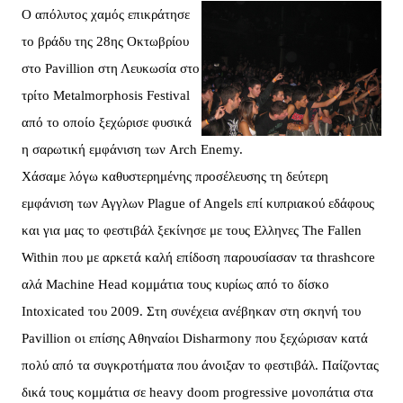
Ο απόλυτος χαμός επικράτησε
το βράδυ της 28ης Οκτωβρίου
στο Pavillion στη Λευκωσία στο
τρίτο Metalmorphosis Festival
από το οποίο ξεχώρισε φυσικά
η σαρωτική εμφάνιση των Arch Enemy.
Χάσαμε λόγω καθυστερημένης προσέλευσης τη δεύτερη
εμφάνιση των Αγγλων Plague of Angels επί κυπριακού εδάφους
και για μας το φεστιβάλ ξεκίνησε με τους Ελληνες The Fallen
Within που με αρκετά καλή επίδοση παρουσίασαν τα thrashcore
αλά Machine Head κομμάτια τους κυρίως από το δίσκο
Intoxicated του 2009. Στη συνέχεια ανέβηκαν στη σκηνή του
Pavillion οι επίσης Αθηναίοι Disharmony που ξεχώρισαν κατά
πολύ από τα συγκροτήματα που άνοιξαν το φεστιβάλ. Παίζοντας
δικά τους κομμάτια σε heavy doom progressive μονοπάτια στα