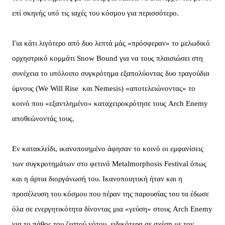
επί σκηνής υπό τις ιαχές του κόσμου για περισσότερο.
Για κάτι λιγότερο από δυο λεπτά μάς «πρόσφεραν» το μελωδικό
ορχηστρικό κομμάτι Snow Bound για να τους πλαισιώσει στη
συνέχεια το υπόλοιπο συγκρότημα εξαπολύοντας δυο τραγούδια
ύμνους (We Will Rise και Nemesis) «αποτελειώνοντας» το
κοινό που «εξαντλημένο» καταχειροκρότησε τους Arch Enemy
αποθεώνοντάς τους.
Εν κατακλείδι, ικανοποιημένο άφησαν το κοινό οι εμφανίσεις
των συγκροτημάτων στο φετινό Metalmorphosis Festival όπως
και η άρτια διοργάνωσή του. Ικανοποιητική ήταν και η
προσέλευση του κόσμου που πέραν της παρουσίας του τα έδωσε
όλα σε ενεργητικότητα δίνοντας μια «γεύση» στους Arch Enemy
για το πάθος του ζεστού νότου, ειδικότερα σε σχέση με τον