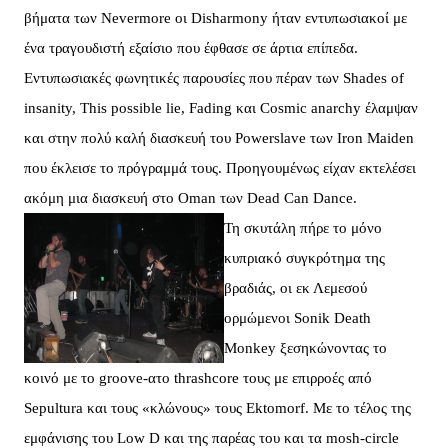
βήματα των Nevermore οι Disharmony ήταν εντυπωσιακοί με
ένα τραγουδιστή εξαίσιο που έφθασε σε άρτια επίπεδα.
Εντυπωσιακές φωνητικές παρουσίες που πέραν των Shades of
insanity, This possible lie, Fading και Cosmic anarchy έλαμψαν
και στην πολύ καλή διασκευή του Powerslave των Iron Maiden
που έκλεισε το πρόγραμμά τους. Προηγουμένως είχαν εκτελέσει
ακόμη μια διασκευή στο Oman των Dead Can Dance.
Τη σκυτάλη πήρε το μόνο
κυπριακό συγκρότημα της
βραδιάς, οι εκ Λεμεσού
ορμώμενοι Sonik Death
Monkey ξεσηκώνοντας το
κοινό με το groove-ατο thrashcore τους με επιρροές από
Sepultura και τους «κλώνους» τους Ektomorf. Mε το τέλος της
εμφάνισης του Low D και της παρέας του και τα mosh-circle