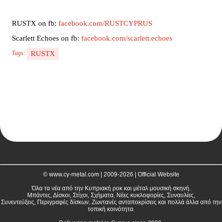
RUSTX on fb:
facebook.com/RUSTCYPRUS
Scarlett Echoes on fb:
facebook.com/scarlett.echoes
RUSTX
Tags:
© www.cy-metal.com | 2009-2026 | Official Website
Όλα τα νέα από την Κυπριακή ροκ και μέταλ μουσική σκηνή.
Μπάντες, Δίσκοι, Στίχοι, Σχήματα, Νέες κυκλοφορίες, Συναυλίες,
Συνεντεύξεις, Περιγραφές δίσκων, Ζωντανές ανταποκρίσεις και πολλά άλλα από την
τοπική κοινότητα.