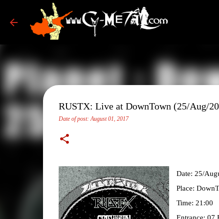
RUSTX: Live at DownTown (25/Aug/20
Date of post:
August 01, 2017
Date: 25/Augu
Place: DownT
Time: 21:00
Entrance: 07