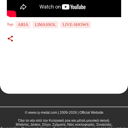
ARIA
LIMASSOL
LIVE-SHOWS
Tags:
C
o
m
m
e
n
t
© www.cy-metal.com | 2009-2026 | Official Website
s
Όλα τα νέα από την Κυπριακή ροκ και μέταλ μουσική σκηνή.
Μπάντες, Δίσκοι, Στίχοι, Σχήματα, Νέες κυκλοφορίες, Συναυλίες,