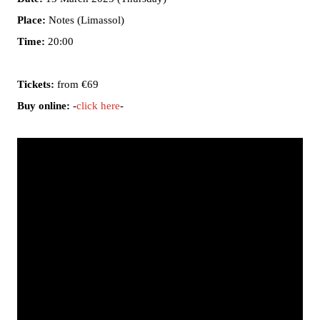
Place:
Notes (Limassol)
Time:
20:00
Tickets:
from €69
Buy online:
-
click here
-